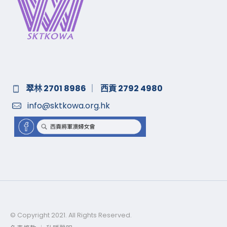
翠林 2701 8986
｜
西貢 2792 4980
info@sktkowa.org.hk
© Copyright 2021. All Rights Reserved.