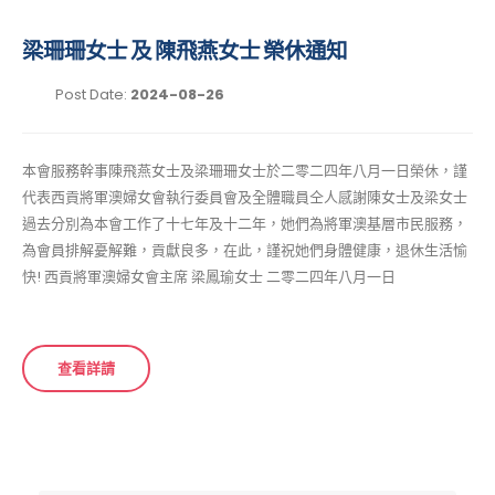
梁珊珊女士 及 陳飛燕女士 榮休通知
Post Date:
2024-08-26
本會服務幹事陳飛燕女士及梁珊珊女士於二零二四年八月一日榮休，謹
代表西貢將軍澳婦女會執行委員會及全體職員仝人感謝陳女士及梁女士
過去分別為本會工作了十七年及十二年，她們為將軍澳基層市民服務，
為會員排解憂解難，貢獻良多，在此，謹祝她們身體健康，退休生活愉
快! 西貢將軍澳婦女會主席 梁鳳瑜女士 二零二四年八月一日
查看詳請