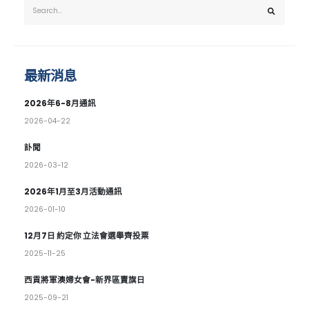
最新消息
2026年6-8月通訊
2026-04-22
訃聞
2026-03-12
2026年1月至3月活動通訊
2026-01-10
12月7日 約定你 立法會選舉齊投票
2025-11-25
西貢將軍澳婦女會-新界區賣旗日
2025-09-21