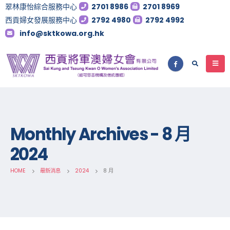
翠林康怡綜合服務中心
2701 8986
2701 8969
西貢婦女發展服務中心
2792 4980
2792 4992
info@sktkowa.org.hk
Monthly Archives - 8 月
2024
HOME
最新消息
2024
8 月