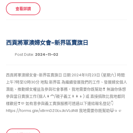
查看詳請
西貢將軍澳婦女會-新界區賣旗日
Post Date:
2024-11-02
西貢將軍澳婦女會-新界區賣旗日 日期:2024年11月23日 (星期六) 時間:
上午7時至12時30分 地點:新界區 為繼續發展我們的工作、發展婦女個人
潛能、推動婦女權益及參與社會事務，我地需要你既幫助❣ 無論你係想
參與當日賣旗工作(個人👩‍🦰/親子義工👨‍👩‍👦) 或 直接捐款比我地都同
樣歡迎❣🫶 如有意參與義工賣旗服務可透過以下連結報名登記👇
https://forms.gle/x8rmDZGLvJkiVLdN8 我地需要你既幫助😺🤜🤛