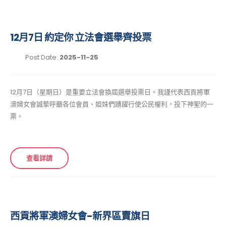
12月7日 約定你 立法會選舉齊投票
Post Date:
2025-11-25
12月7日（星期日）是重要立法會換屆選舉投票日。我謹代表西貢將軍
澳婦女會誠摯呼籲各位會員、姐妹們踴躍行使公民權利，投下神聖的一
票。
查看詳請
西貢將軍澳婦女會-新界區賣旗日