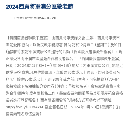
​2024西貢將軍澳分區敬老節
Post Date:
2024-11-20
【賀國慶長者聯歡千歲宴】 由西貢將軍澳婦女會 主辦、西貢將軍澳市
區關愛隊 協助，以及民政事務總署 贊助 將於12月18日 (星期三) 及19日
(星期四) 於將軍澳寶康公園進行的活動【賀國慶長者聯歡千歲宴】，現
正接受各將軍澳市區屋苑合資格長者報名！ 「賀國慶長者聯歡千歲宴」
日期：2024年12月18日(三) 或19日(四) 地點：將軍澳寶康公園_硬地足
球場 報名資格:凡居住將軍澳，年齡達70歲或以上長者，均可免費報名
(*凡年齡達85歲或以上，即1939年或之前出生者，可免抽籤) (70-84
歲將按餘下名額抽籤分發席券) 注意：重複報名者，會被取消資格。多
謝合作! ​而今年度有關報名工作，將由各區內關愛隊為其所屬屋苑合資格
長者進行登記報名！ 而有關各關愛隊的聯絡方式可參考以下網址
http://bit.ly/3OhAxAE 截止報名日期：2024年11月 28日(星期四) (詳
情請向報名隊伍查詢)