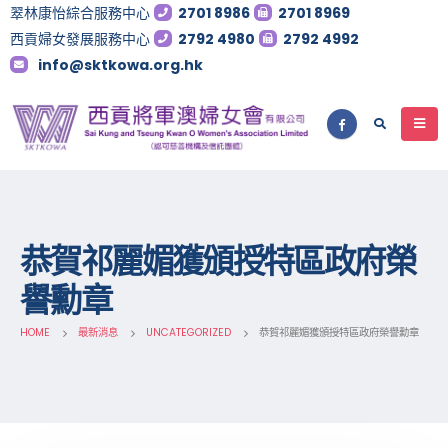
翠林康怡綜合服務中心
2701 8986
2701 8969
西貢婦女發展服務中心
2792 4980
2792 4992
info@sktkowa.org.hk
恭賀祁麗媚獲頒授特區政府榮
譽勳章
HOME
最新消息
UNCATEGORIZED
恭賀祁麗媚獲頒授特區政府榮譽勳章