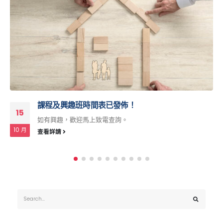
本會服務幹事陳飛燕女士及梁珊珊女士於二零二四年八月一日
8 月
榮休，謹代表西貢將軍澳婦女會執行委員會及全體職員仝人感
謝陳女士及梁女士過去分別為本會工作了十七年及十二年，她
們為將軍澳基層市民服務，為會員排解憂解難，貢獻良多，在
此，謹祝她們身體健康，退休生活愉快! 西貢將軍澳婦女會主
席 梁鳳瑜女士 二零二四年八月一日
查看詳請
最新消息
2026年6-8月通訊