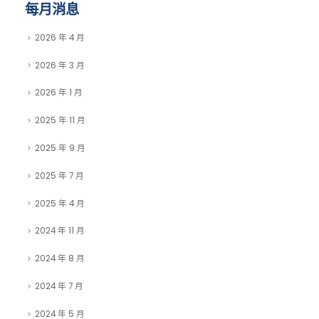
2026 年 1 月
2025 年 11 月
2025 年 9 月
2025 年 7 月
2025 年 4 月
2024 年 11 月
2024 年 8 月
2024 年 7 月
2024 年 5 月
2024 年 4 月
2024 年 3 月