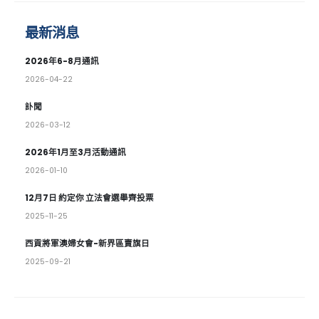
2026-04-22
訃聞
2026-03-12
2026年1月至3月活動通訊
2026-01-10
12月7日 約定你 立法會選舉齊投票
2025-11-25
西貢將軍澳婦女會-新界區賣旗日
2025-09-21
每月消息
2026 年 4 月
2026 年 3 月